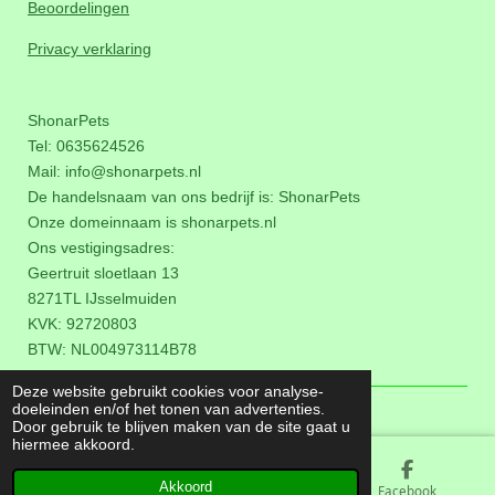
Beoordelingen
Privacy verklaring
ShonarPets
Tel: 0635624526
Mail:
info@shonarpets.nl
De handelsnaam van ons bedrijf is: ShonarPets
Onze domeinnaam is
shonarpets.nl
Ons vestigingsadres:
Geertruit sloetlaan 13
8271TL IJsselmuiden
KVK: 92720803
BTW:
NL004973114B78
Deze website gebruikt cookies voor analyse-
© 2018 - 2026 ShonarPets
doeleinden en/of het tonen van advertenties.
Door gebruik te blijven maken van de site gaat u
hiermee akkoord.
Akkoord
E-mailadres
Kaart
Facebook