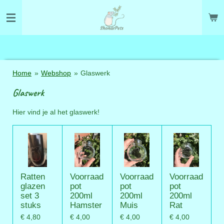
Ga
direct
naar
de
hoofdinhoud
Home
»
Webshop
»
Glaswerk
Glaswerk
Hier vind je al het glaswerk!
Ratten
Voorraad
Voorraad
Voorraad
glazen
pot
pot
pot
set 3
200ml
200ml
200ml
stuks
Hamster
Muis
Rat
€ 4,80
€ 4,00
€ 4,00
€ 4,00