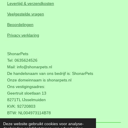
Levertijd & verzendkosten
Veelgestelde vragen
Beoordelingen
Privacy verklaring
ShonarPets
Tel: 0635624526
Mail:
info@shonarpets.nl
De handelsnaam van ons bedrijf is: ShonarPets
Onze domeinnaam is
shonarpets.nl
Ons vestigingsadres:
Geertruit sloetlaan 13
8271TL IJsselmuiden
KVK: 92720803
BTW:
NL004973114B78
Deze website gebruikt cookies voor analyse-
© 2018 - 2026 ShonarPets