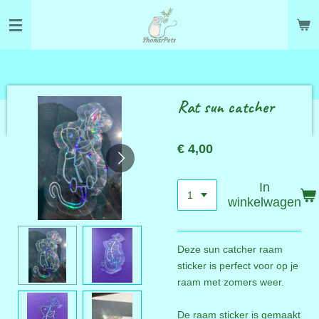
Ga
direct
naar
de
hoofdinhoud
Rat sun catcher
€ 4,00
In
winkelwagen
Deze sun catcher raam
sticker is perfect voor op je
raam met zomers weer.
De raam sticker is gemaakt