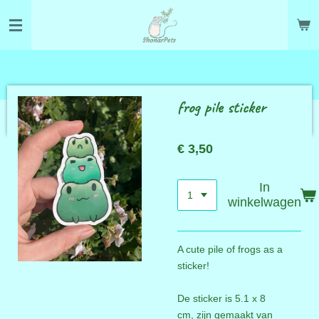
Ga
direct
naar
de
hoofdinhoud
frog pile sticker
€ 3,50
In
winkelwagen
A cute pile of frogs as a
sticker!
De sticker is
5.1 x 8
cm, zijn gemaakt van