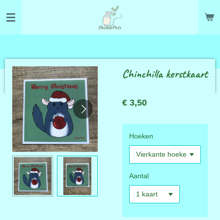
Ga
direct
naar
de
hoofdinhoud
Chinchilla kerstkaart
€ 3,50
Hoeken
Aantal