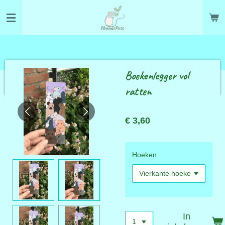
Ga
direct
naar
de
hoofdinhoud
Boekenlegger vol
ratten
€ 3,60
Hoeken
In