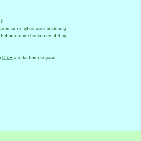
es?
 premium vinyl en weer bestendig
s hebben ronde hoeken en 4,9 bij
an
HIER
om dat heen te gaan.