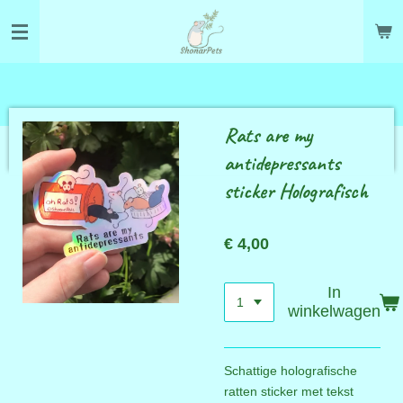
Ga
direct
naar
de
hoofdinhoud
Rats are my
antidepressants
sticker Holografisch
€ 4,00
In
winkelwagen
Schattige holografische
ratten sticker met tekst